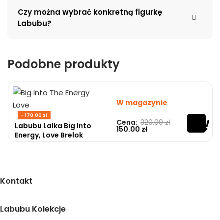
Czy można wybrać konkretną figurkę
Labubu?
Podobne produkty
W magazynie
- 170.00 zł
Cena:
320.00
zł
Oceniono
0
na 5
Labubu Lalka Big Into
150.00
zł
Energy, Love Brelok
Kontakt
Pomoc
Labubu Kolekcje
Dostawa