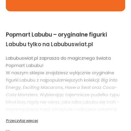
Popmart Labubu – oryginalne figurki
Labubu tylko na Labubuswiat.pl
Labubuswiat.pl zaprasza do magicznego świata
Popmart Labubu!
W naszym sklepie znajdziesz wyłącznie oryginalne
figurki Labubu z najpopularniejszych kolekcji:
Big into
Energy
,
Exciting Macarons
,
Have a Seat
oraz
Coca-
Cola Monsters
. Wybierając tajemnicze pudełko typu
blind box, nigdy nie wiesz, jaka lalka Labubu się trafi –
może będziesz mieć szczęście i odkryjesz sekretną
postać? Szansa wynosi tylko 1–2%, ale emocje i
niespodzianka są gwarantowane!