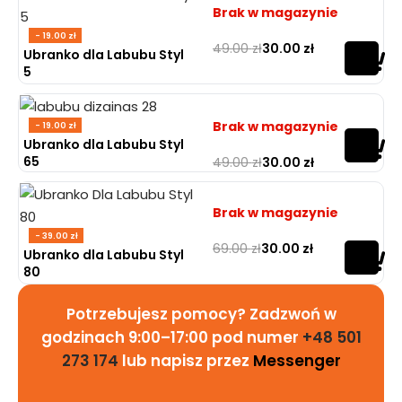
Brak w magazynie
- 19.00 zł
49.00
zł
30.00
zł
Oceniono
0
na 5
Ubranko dla Labubu Styl
5
Brak w magazynie
- 19.00 zł
Ubranko dla Labubu Styl
65
49.00
zł
30.00
zł
Oceniono
0
na 5
Brak w magazynie
- 39.00 zł
69.00
zł
30.00
zł
Oceniono
0
na 5
Ubranko dla Labubu Styl
80
Potrzebujesz pomocy? Zadzwoń w
godzinach 9:00–17:00 pod numer
+48 501
273 174
lub napisz przez
Messenger