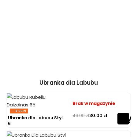
Ubranka dla Labubu
Brak w magazynie
- 19.00 zł
49.00
zł
30.00
zł
Oceniono
0
na 5
Ubranko dla Labubu Styl
6