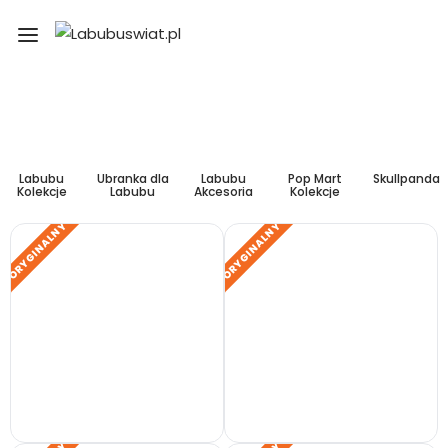
Labubu
Ubranka dla
Labubu
Pop Mart
Skullpanda
Kolekcje
Labubu
Akcesoria
Kolekcje
ORYGINALNY
ORYGINALNY