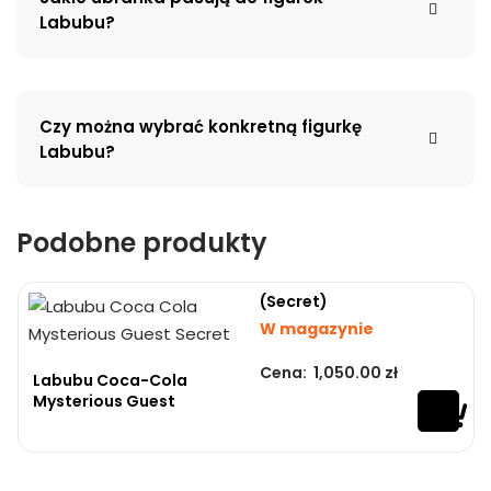
Labubu?
Czy można wybrać konkretną figurkę
Labubu?
Podobne produkty
(Secret)
W magazynie
Cena:
1,050.00
zł
Oceniono
0
na 5
Labubu Coca-Cola
Mysterious Guest