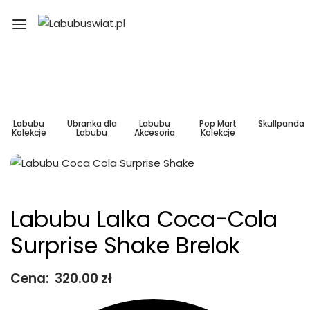
Labubu
Ubranka dla
Labubu
Pop Mart
Skullpanda
Kolekcje
Labubu
Akcesoria
Kolekcje
Labubu Lalka Coca-Cola
Surprise Shake Brelok
Cena:
320.00
zł