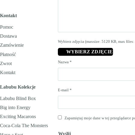
Kontakt
Pomoc
Dostawa
Wybierz zdjęcia (maxsize: 5120 KB, max files: 
Zamówienie
WYBIERZ ZDJĘCIE
Płatność
Nazwa
*
Zwrot
Kontakt
Labubu Kolekcje
E-mail
*
Labubu Blind Box
Big into Energy
Exciting Macarons
Zapamiętaj moje dane w tej przeglądarce p
Coca-Cola The Monsters
Have a Seat