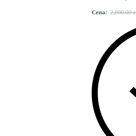
Cena:
2,000.00
z