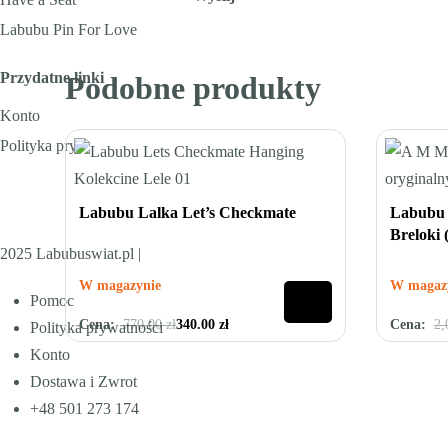
Labubu Pin For Love
Przydatne linki
Podobne produkty
Konto
Polityka prywatności
- 430.00 zł
- 750.00
Labubu Lalka Let’s Checkmate
Labubu 
Breloki 
2025 Labubuswiat.pl |
W magazynie
W magaz
Pomoc
Cena:
770.00
zł
340.00
zł
Cena:
2,
Oceniono
0
na 5
Oceniono
0
Polityka prywatności
Konto
Dostawa i Zwrot
+48 501 273 174