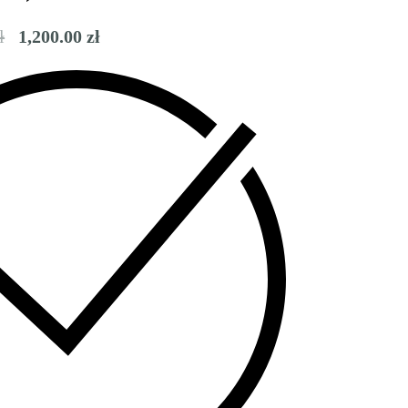
ł
1,200.00
zł
- 800.00 zł