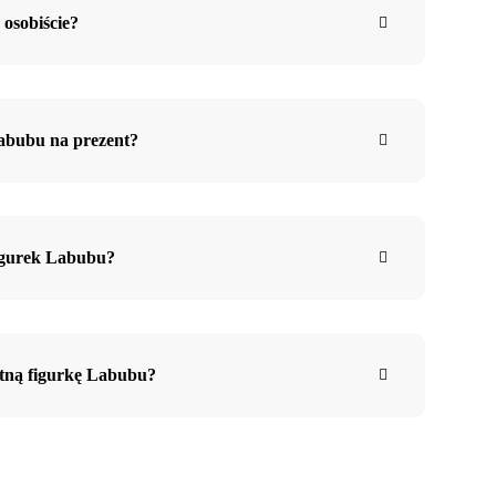
osobiście?
bubu na prezent?
igurek Labubu?
tną figurkę Labubu?