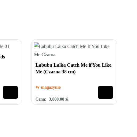
uds
Labubu Lalka Catch Me if You Like
Me (Czarna 38 cm)
W magazynie
Cena:
3,000.00
zł
Oceniono
0
na 5