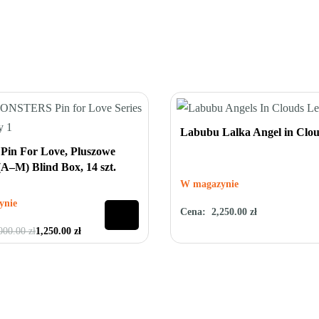
Labubu Lalka Angel in Clo
 zł
Pin For Love, Pluszowe
(A–M) Blind Box, 14 szt.
W magazynie
ynie
Cena:
2,250.00
zł
Oceniono
0
na 5
000.00
zł
1,250.00
zł
na 5