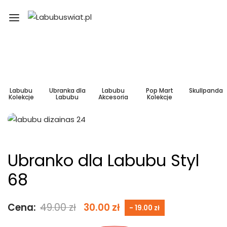
Labubu
Ubranka dla
Labubu
Pop Mart
Skullpanda
Kolekcje
Labubu
Akcesoria
Kolekcje
Ubranko dla Labubu Styl
68
Cena:
49.00
zł
30.00
zł
- 19.00 zł