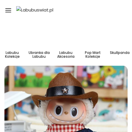
Labubu
Ubranka dla
Labubu
Pop Mart
Skullpanda
Kolekcje
Labubu
Akcesoria
Kolekcje