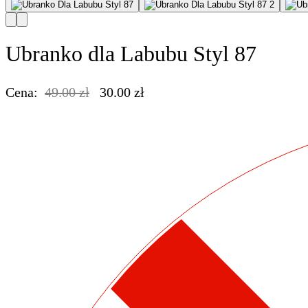
Ubranko dla Labubu Styl 87
Cena:
49.00
zł
30.00
zł
- 19.00 zł
Pierwotna
Aktualna
cena
cena
wynosiła:
wynosi:
49.00 zł.
30.00 zł.