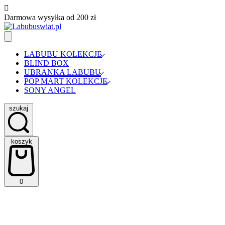
Skip
to
Darmowa wysyłka od 200 zł
content
LABUBU KOLEKCJE
BLIND BOX
UBRANKA LABUBU
POP MART KOLEKCJE
SONY ANGEL
szukaj
szukaj
koszyk
koszyk
0
(0)