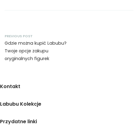
PREVIOUS POST
Gdzie można kupić Labubu?
Twoje opcje zakupu
oryginalnych figurek
Kontakt
Pomoc
Labubu Kolekcje
Dostawa
Zamówienie
Labubu Blind Box
Przydatne linki
Płatność
Big into Energy
Zwrot
Exciting Macarons
Konto