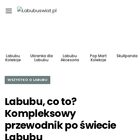
Labubu
Ubranka dla
Labubu
Pop Mart
Skullpanda
Kolekcje
Labubu
Akcesoria
Kolekcje
WSZYSTKO O LABUBU
Labubu, co to?
Kompleksowy
przewodnik po świecie
Labubu